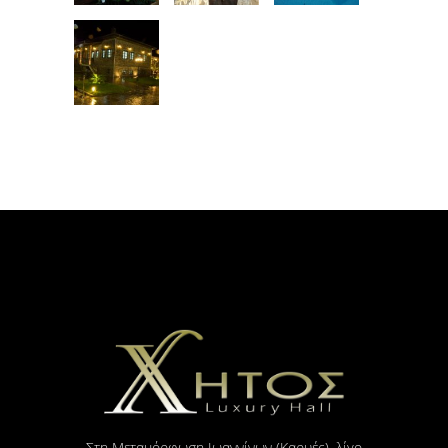
Στη Μεταμόρφωση Ιωαννίνων (Καρυές), λίγο