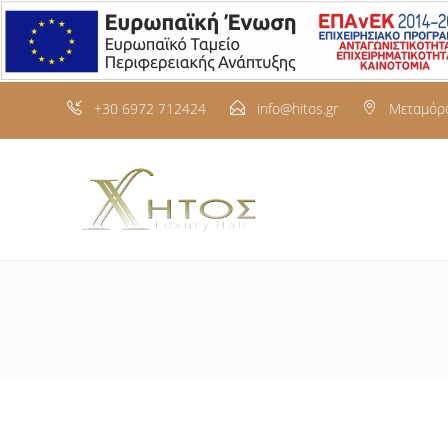
+30 6972 712424
info@hitos.gr
Μεταμόρφ