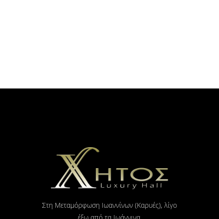
Στη Μεταμόρφωση Ιωαννίνων (Καρυές), λίγο
έξω από τα Ιωάννινα,