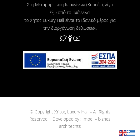
Στη Μεταμόρφωση Ιωαννίνων (Καρυές), λίγο
έξω από τα Ιωάννινα,
το Χήτος Luxury Hall είναι το ιδανικό μέρος για
την διοργάνωση δεξιώσεων.
© Copyright Χήτος Luxury Hall – All Rights
Reserved | Developed by : Impel – biznes
architechts