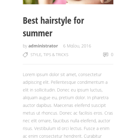
Best hairstyle for
summer
by
administrator
6 Μαΐου, 2016
,
0
STYLE
TIPS & TRICKS
Lorem ipsum dolor sit amet, consectetur
adipiscing elit. Pellentesque condimentum a
elit in sollicitudin. Donec eu ipsum luctus,
aliquam augue eu, pretium dolor. In pharetra
auctor dapibus. Maecenas eleifend suscipit
metus ut rhoncus. Donec ac facilisis eros. Cras
nec elit ornare, faucibus nulla eleifend, auctor
risus. Vestibulum id orci lectus. Fusce a enim
ac enim consectetur hendrerit. Curabitur